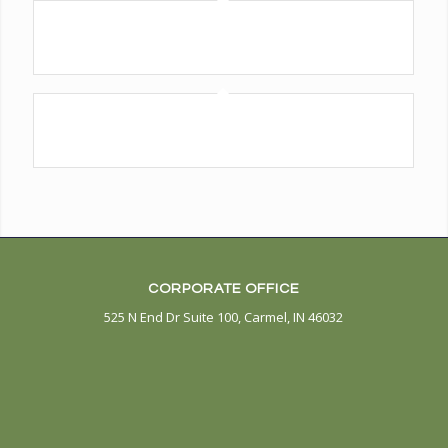
Single Portfolio: Big Slider
fire/water
Single Portfolio: Fullscreen Slider
Add what you want!
CORPORATE OFFICE
525 N End Dr Suite 100, Carmel, IN 46032