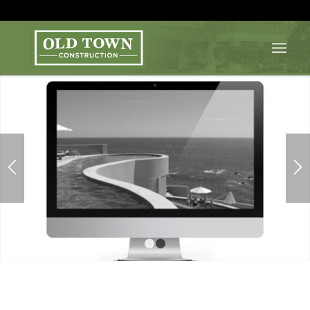
1
2
Super nice Lorem Ipsum