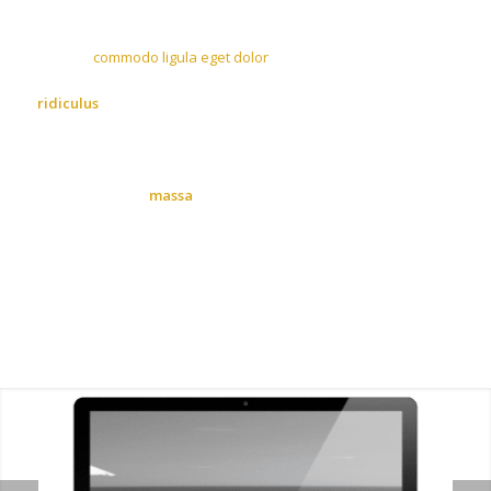
Lorem ipsum dolor sit amet, consectetuer adipiscing elit.
Aenean
commodo ligula eget dolor
. Aenean massa. Cum sociis
natoque penatibus et magnis dis parturient montes, nascetur
ridiculus
mus. Donec quam felis, ultricies nec, pellentesque
eu, pretium quis, sem.
Nulla consequat
massa
quis enim. Donec pede justo, fringilla
vel, aliquet nec, vulputate eget, arcu. In enim justo, rhoncus ut,
imperdiet a, venenatis vitae, justo. Nullam dictum felis eu pede
mollis pretium. Integer tincidunt. Cras dapibus. Vivamus
elementum semper nisi.