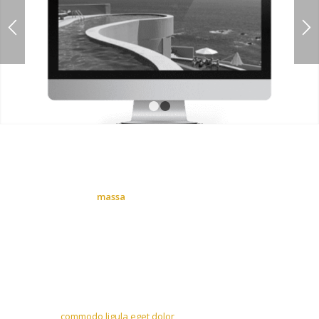
1
2
Another Slideshow
Nulla consequat
massa
quis enim. Donec pede justo, fringilla
vel, aliquet nec, vulputate eget, arcu. In enim justo, rhoncus ut,
imperdiet a, venenatis vitae, justo. Nullam dictum felis eu pede
mollis pretium. Integer tincidunt. Cras dapibus. Vivamus
elementum semper nisi.
Lorem ipsum dolor sit amet, consectetuer adipiscing elit.
Aenean
commodo ligula eget dolor
. Aenean massa. Cum sociis