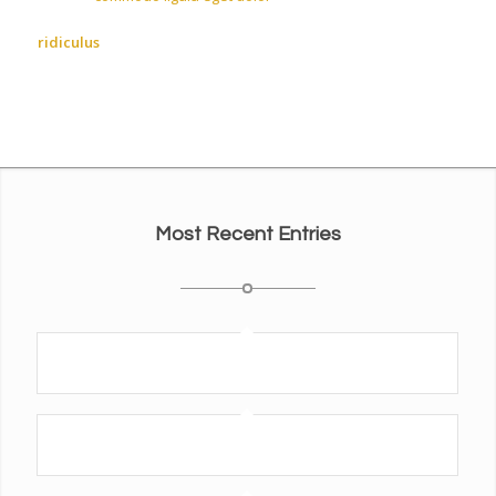
natoque penatibus et magnis dis parturient montes, nascetur
ridiculus
mus. Donec quam felis, ultricies nec, pellentesque
eu, pretium quis, sem.
Most Recent Entries
Penthouse Floor Plan
Magnolia Floor Plans